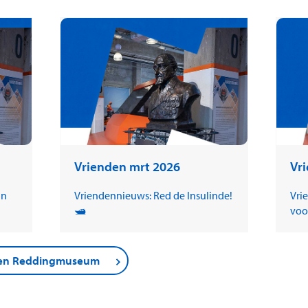
Vrienden mrt 2026
Vr
in
Vriendennieuws: Red de Insulinde!
Vri
🛥️
voo
nden Reddingmuseum