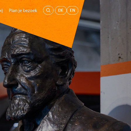
Menu
DE
EN
ij
Plan je bezoek
oepen
Kids
Educatie
Steun ons
Koop tickets