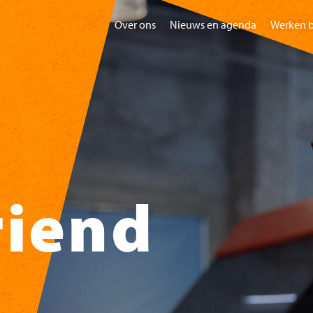
Over ons
Nieuws en agenda
Werken b
Home
Bezoeken
Gr
riend