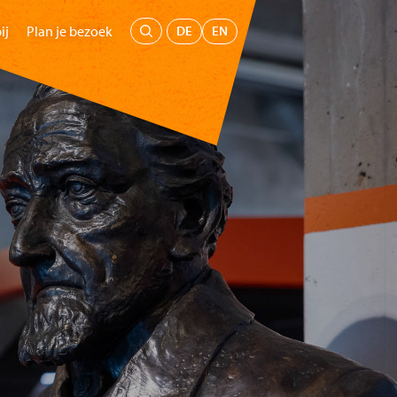
Menu
DE
EN
ij
Plan je bezoek
oepen
Kids
Educatie
Steun ons
Koop tickets