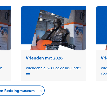
Vrienden mrt 2026
Vr
in
Vriendennieuws: Red de Insulinde!
Vri
🛥️
voo
nden Reddingmuseum