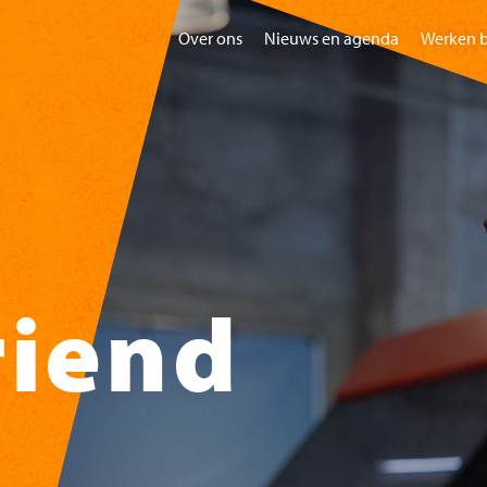
Over ons
Nieuws en agenda
Werken b
Home
Bezoeken
Gr
riend