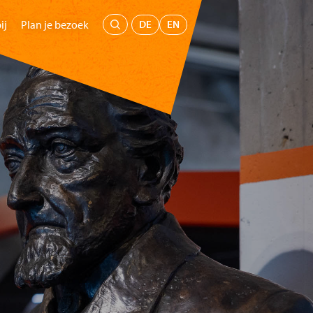
Menu
DE
EN
ij
Plan je bezoek
oepen
Kids
Educatie
Steun ons
Koop tickets