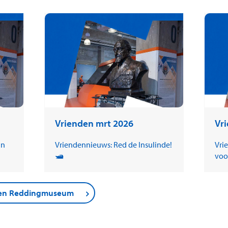
Vrienden mrt 2026
Vr
in
Vriendennieuws: Red de Insulinde!
Vri
🛥️
voo
nden Reddingmuseum