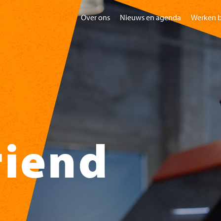
Over ons
Nieuws en agenda
Werken b
Home
Bezoeken
Gr
riend