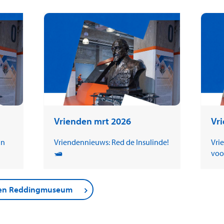
Vrienden mrt 2026
Vr
in
Vriendennieuws: Red de Insulinde!
Vri
🛥️
voo
nden Reddingmuseum