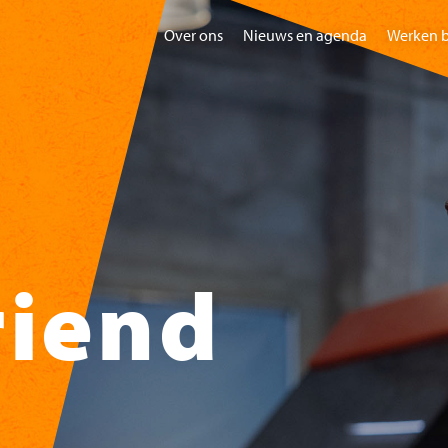
Over ons
Nieuws en agenda
Werken b
Home
Bezoeken
Gr
riend