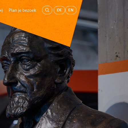
Menu
DE
EN
ij
Plan je bezoek
oepen
Kids
Educatie
Steun ons
Koop tickets